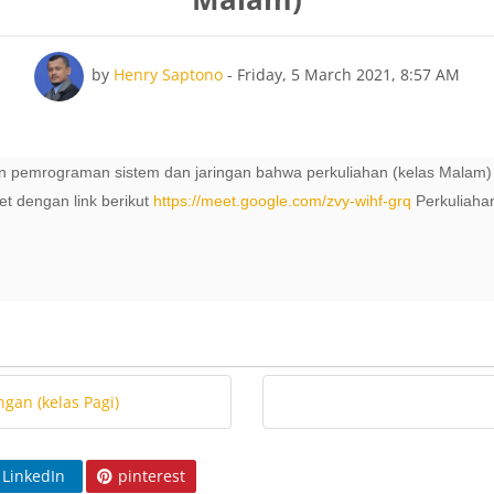
Number of replies: 0
by
Henry Saptono
-
Friday, 5 March 2021, 8:57 AM
 pemrograman sistem dan jaringan bahwa perkuliahan (kelas Malam)
et dengan link berikut
https://meet.google.com/zvy-wihf-grq
Perkuliaha
gan (kelas Pagi)
LinkedIn
pinterest