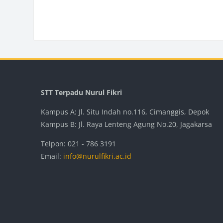
Blocks
Blo
STT Terpadu Nurul Fikri
Kampus A: Jl. Situ Indah no.116, Cimanggis, Depok
Kampus B: Jl. Raya Lenteng Agung No.20, Jagakarsa
Telpon: 021 - 786 3191
Email:
info@nurulfikri.ac.id