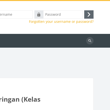
e
Password
Log
Forgotten your username or password?
in
Search
courses
ringan (Kelas