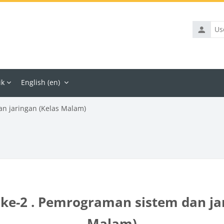
Usernam
ik
English ‎(en)‎
an jaringan (Kelas Malam)
ke-2 . Pemrograman sistem dan ja
Malam)