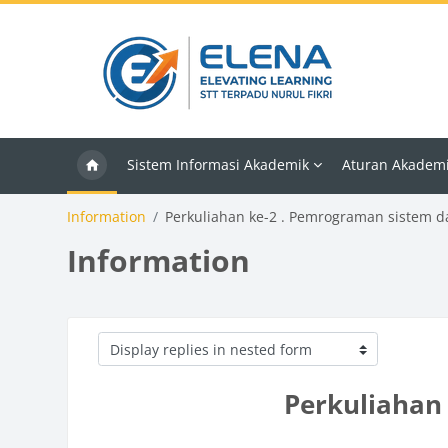
Skip to main content
Sistem Informasi Akademik
Aturan Akadem
Information
Perkuliahan ke-2 . Pemrograman sistem d
Information
Display mode
Perkuliahan 