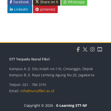
Facebook
Share on X
Whatsapp
LinkedIn
pinterest
ブロック
ブロック
ブロック
ブロック
STT Terpadu Nurul Fikri
Kampus A: Jl. Situ Indah no.116, Cimanggis, Depok
Kampus B: Jl. Raya Lenteng Agung No.20, Jagakarsa
Telpon: 021 - 786 3191
Email:
info@nurulfikri.ac.id
Copyright © 2026 -
E-Learning STT-NF