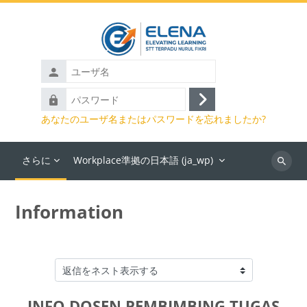
メインコンテンツへスキップする
ユ
ー
パ
ザ
ロ
ス
名
あなたのユーザ名またはパスワードを忘れましたか?
グ
ワ
イ
ー
ン
さらに
Workplace準拠の日本語 ‎(ja_wp)‎
ド
コ
ー
ス
Information
を
検
索
表示モード
す
る
INFO DOSEN PEMBIMBING TUGAS