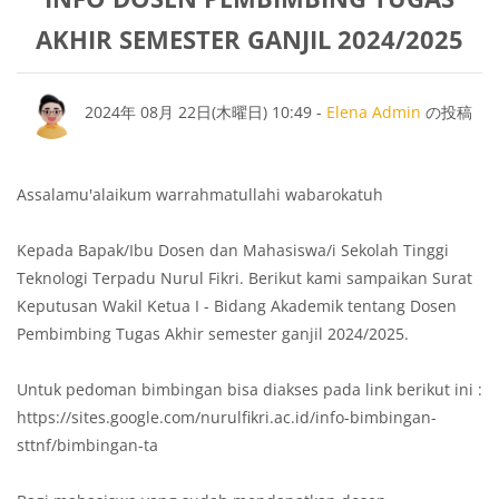
AKHIR SEMESTER GANJIL 2024/2025
返信数: 0
2024年 08月 22日(木曜日) 10:49
-
Elena Admin
の投稿
Assalamu'alaikum warrahmatullahi wabarokatuh
Kepada Bapak/Ibu Dosen dan Mahasiswa/i Sekolah Tinggi
Teknologi Terpadu Nurul Fikri. Berikut kami sampaikan Surat
Keputusan Wakil Ketua I - Bidang Akademik tentang Dosen
Pembimbing Tugas Akhir semester ganjil 2024/2025.
Untuk pedoman bimbingan bisa diakses pada link berikut ini :
https://sites.google.com/nurulfikri.ac.id/info-bimbingan-
sttnf/bimbingan-ta