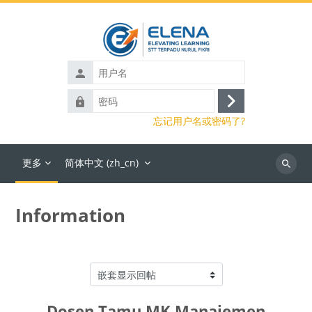
跳到主要内容
用
户
密
名
登
码
忘记用户名或密码了?
录
更多
简体中文 ‎(zh_cn)‎
搜
索
课
Information
程
显示模式
Dosen Tamu MK Manajemen