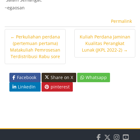
~egaosan
Permalink
← Perkuliahan perdana
Kuliah Perdana Jaminan
(pertemuan pertama)
Kualitas Perangkat
Matakuliah Pemrosesan
Lunak (JKPL 2022-2) →
Terdistribusi Rabu sore
Facebook
Share on X
Whatsapp
LinkedIn
pinterest
Blocks
Blocks
Blocks
Blocks