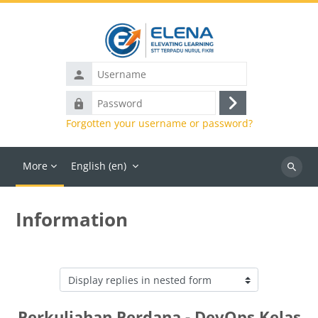
Skip to main content
Username
Password
Log
Forgotten your username or password?
in
More
English ‎(en)‎
Search
courses
Information
Display mode
Perkuliahan Perdana - DevOps Kelas