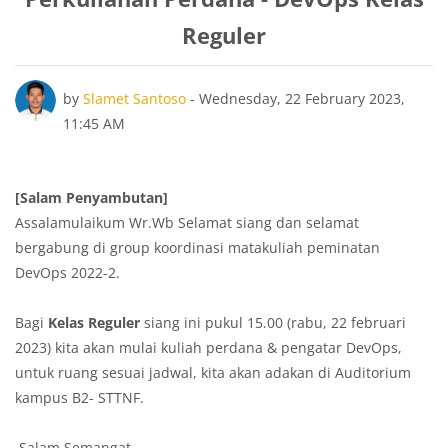
Reguler
Number of replies: 0
by
Slamet Santoso
-
Wednesday, 22 February 2023,
11:45 AM
[Salam Penyambutan]
Assalamulaikum Wr.Wb Selamat siang dan selamat
bergabung di group koordinasi matakuliah peminatan
DevOps 2022-2.
Bagi
Kelas Reguler
siang ini pukul 15.00 (rabu, 22 februari
2023) kita akan mulai kuliah perdana & pengatar DevOps,
untuk ruang sesuai jadwal, kita akan adakan di Auditorium
kampus B2- STTNF.
Salam Semangat.