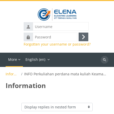
Skip to main content
Username
Password
Log
Forgotten your username or password?
in
More
English ‎(en)‎
Search
courses
Information
INFO Perkuliahan perdana mata kuliah Keamanan Web kelas Jumat Siang
Information
Display mode