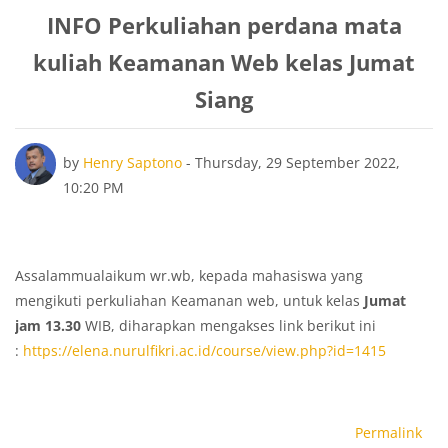
INFO Perkuliahan perdana mata
kuliah Keamanan Web kelas Jumat
Siang
Number of replies: 0
by
Henry Saptono
-
Thursday, 29 September 2022,
10:20 PM
Assalammualaikum wr.wb, kepada mahasiswa yang
mengikuti perkuliahan Keamanan web, untuk kelas
Jumat
jam 13.30
WIB, diharapkan mengakses link berikut ini
:
https://elena.nurulfikri.ac.id/course/view.php?id=1415
Permalink