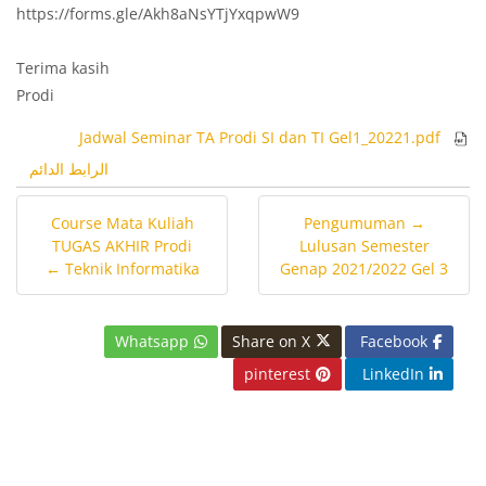
https://forms.gle/Akh8aNsYTjYxqpwW9
Terima kasih
Prodi
Jadwal Seminar TA Prodi SI dan TI Gel1_20221.pdf
الرابط الدائم
Course Mata Kuliah
→ Pengumuman
TUGAS AKHIR Prodi
Lulusan Semester
Teknik Informatika ←
Genap 2021/2022 Gel 3
Whatsapp
Share on X
Facebook
pinterest
LinkedIn