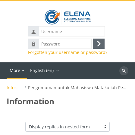
Skip to main content
Username
Password
Log
Forgotten your username or password?
in
More
English ‎(en)‎
Search
courses
Information
Pengumuman untuk Mahasiswa Matakuliah Pemrograman sistem & Jaringan
Information
Display mode